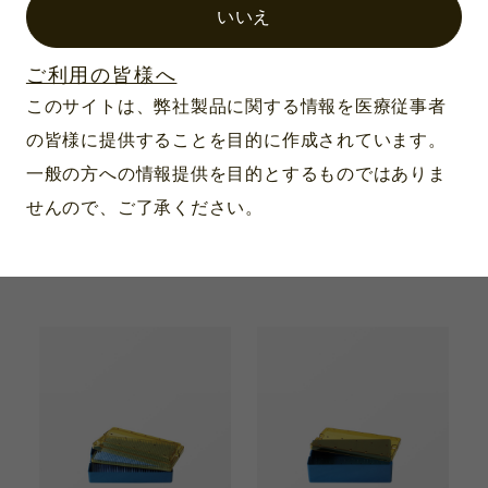
いいえ
ご利用の皆様へ
このサイトは、弊社製品に関する情報を医療従事者
の皆様に提供することを目的に作成されています。
一般の方への情報提供を目的とするものではありま
製品番号：6104A
製品番号：6121A
せんので、ご了承ください。
マイクロトレー ドーム
マイクロトレー マット
リッド マット無
無 深型
254×152×31mm
254×152×38mm