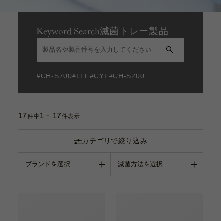
カタログ
硬性鏡
お問い合わせ
サポート動画
Keyword Search
滅菌トレー製品
泌尿器科
お問い合わせ
鉗子
#CH-S700
#LTF
#CYF
#CH-S200
Contact
エコープローブ
17
1 - 17
件中
件表示
カタログ
バイオネット型鑷子
Catalogue
カテゴリで絞り込み
バッテリー
サポート動画
マルチトレー
Support Movie
マット・アクセサリー