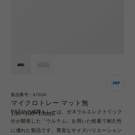
カタログ
お問い合わせ
サポート動画
お問い合わせ
Contact
カタログ
Catalogue
製品番号：4701A
マイクロトレー マット無
サポート動画
PST社の滅菌トレーは、ゼネラルエレクトリック
190×100×19mm
Support Movie
社が開発した「ウルテム」を用いた軽量で耐久性
に優れた製品です。豊富なサイズバリエーション