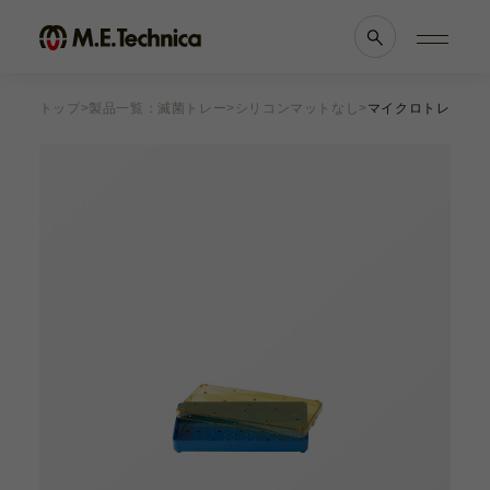
トップ
製品一覧：滅菌トレー
シリコンマットなし
マイクロトレー マット
製品情報一覧
会社案内
眼科
理念・メッセージ
耳鼻科
会社概要
獣医科
医療機関等との
他科
関係の
透明性に
滅菌トレー
関する指針
よくあるご質問
ブランド一覧
採用情報
各種資料
お知らせ