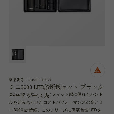
カタログ
お問い合わせ
サポート動画
お問い合わせ
Contact
カタログ
Catalogue
製品番号：D-886.11.021
ミニ3000 LED診断鏡セット ブラック
サポート動画
コンパクトなヘッドとフィット感に優れたハンド
ハードケース入
Support Movie
ルを組み合わせたコストパフォーマンスの高いミ
ニ3000 診断鏡。このシリーズに高演色性LEDを