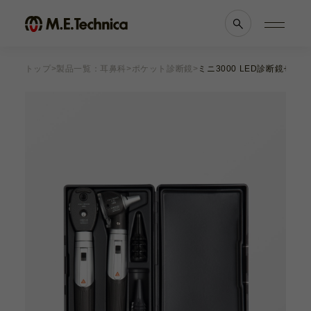
トップ
製品一覧：耳鼻科
ポケット診断鏡
ミニ3000 LED診断鏡セッ
製品情報一覧
会社案内
眼科
理念・メッセージ
耳鼻科
会社概要
獣医科
医療機関等との
他科
関係の
透明性に
滅菌トレー
関する指針
よくあるご質問
ブランド一覧
採用情報
各種資料
お知らせ