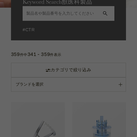
Keyword Search
獣医科製品
カタログ
お問い合わせ
サポート動画
#CTR
お問い合わせ
359
341 - 359
Contact
件中
件表示
カテゴリで絞り込み
カタログ
Catalogue
サポート動画
Support Movie