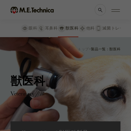
絞り込み
リセット
眼科
耳鼻科
獣医科
他科
滅菌トレー
検査器械
製品情報一覧
会社案内
眼科手術器具
トップ
製品一覧：獣医科
眼科
理念・メッセージ
耳鼻科
会社概要
洗浄関連器具
獣医科
医療機関等との
他科
関係の
透明性に
滅菌トレー
関する指針
獣医科
手持眼圧計
Veterinary
よくあるご質問
カプセルテンションリング
ブランド一覧
採用情報
内視鏡用 携帯アダプター
各種資料
お知らせ
副木