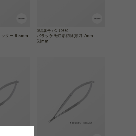
製品番号：G-19680
ッター 6.5mm
バラッケ氏虹彩切除剪刀 7mm
61mm