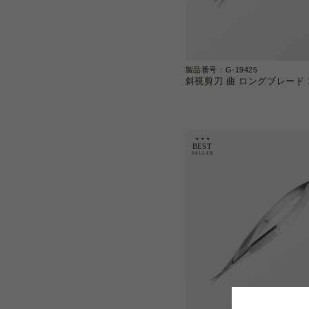
製品番号：G-19425
斜視剪刀 曲 ロングブレード 1