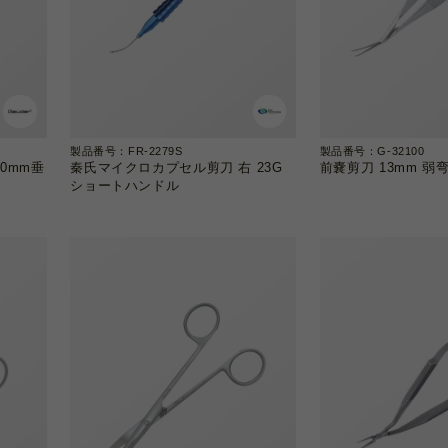
製品番号：FR-2279S
製品番号：G-32100
.0mm垂
秦氏マイクロカプセル剪刀 右 23G
前嚢剪刀 13mm 弱弯
ショートハンドル