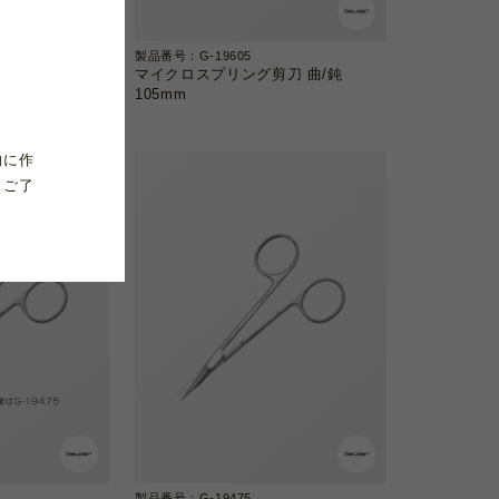
製品番号：G-19605
刀 曲/鋭
マイクロスプリング剪刀 曲/鈍
105mm
的に作
、ご了
製品番号：G-19475