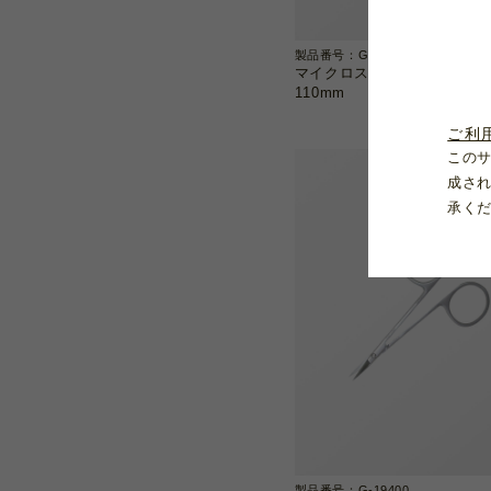
製品番号：G-19738
マイクロスプリング剪刀 曲/
110mm
ご利
この
成さ
承く
製品番号：G-19400