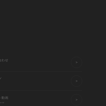
合わせ
グ
ト動画
ovie