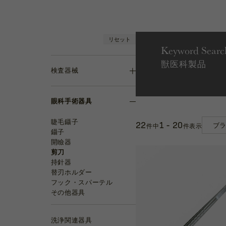
リセット
Keyword Searc
獣医科製品
検査器械
眼科手術器具
睫毛鑷子
22
1 - 20
件中
件表示
鑷子
開瞼器
剪刀
持針器
替刃ホルダー
フック・スパーテル
その他器具
洗浄関連器具