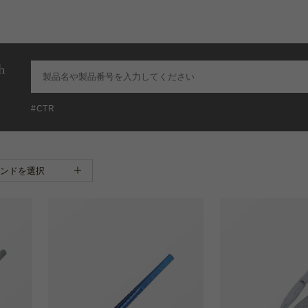
h
#CTR