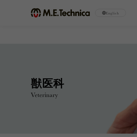
English
獣医科
Veterinary