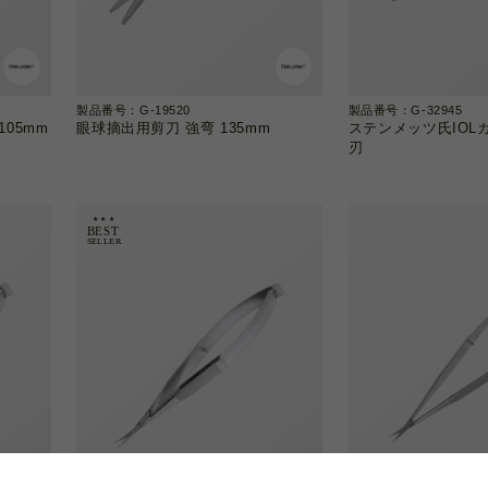
製品番号：G-19520
製品番号：G-32945
05mm
眼球摘出用剪刀 強弯 135mm
ステンメッツ氏IOLカ
刃