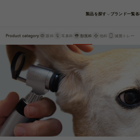
製品を探す
ブランド一覧
各
Product category
Product category
眼科
眼科
耳鼻科
耳鼻科
獣医科
獣医科
他科
他科
滅菌トレー
滅菌トレー