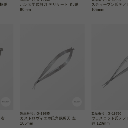
曲/鋭
ボン大学式剪刀 デリケート 直/鋭
スティーブン氏テノ
90mm
105mm
製品番号：G-19695
製品番号：G-19750
 右
カストロヴィエホ氏角膜剪刀 左
ウェスコット氏テノト
105mm
鈍 120mm