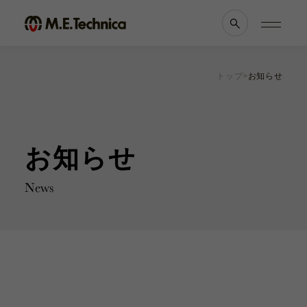
トップ
お知らせ
製品情報一覧
会社案内
眼科
理念・メッセージ
耳鼻科
会社概要
お知らせ
獣医科
医療機関等との
他科
関係の
透明性に
滅菌トレー
関する指針
News
よくあるご質問
ブランド一覧
採用情報
各種資料
お知らせ