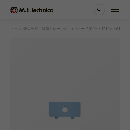
トップ
製品一覧：滅菌トレー
シリコンバー
2611A・4711A・6121A
製品情報一覧
会社案内
眼科
理念・メッセージ
耳鼻科
会社概要
獣医科
医療機関等との
他科
関係の
透明性に
滅菌トレー
関する指針
よくあるご質問
ブランド一覧
採用情報
各種資料
お知らせ