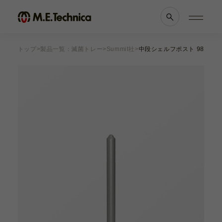
トップ
製品一覧：滅菌トレー
Summit社
中段シェルフポスト 98mm
製品情報一覧
会社案内
眼科
理念・メッセージ
耳鼻科
会社概要
獣医科
医療機関等との
他科
関係の
透明性に
滅菌トレー
関する指針
よくあるご質問
ブランド一覧
採用情報
各種資料
お知らせ