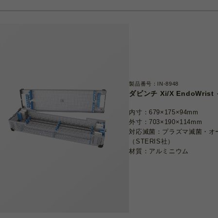
製品番号：IN-8948
ダビンチ Xi/X EndoWr
内寸：679×175×94mm
外寸：703×190×114mm
対応滅菌：プラズマ滅菌・オ
（STERIS社）
材質：アルミニウム