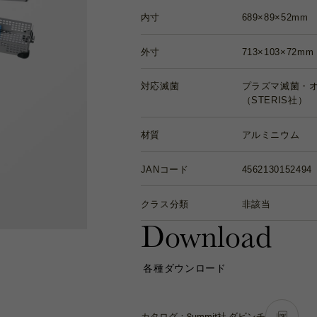
内寸
689×89×52mm
外寸
713×103×72mm
対応滅菌
プラズマ滅菌・オ
（STERIS社）
材質
アルミニウム
JANコード
4562130152494
クラス分類
非該当
Download
各種ダウンロード
カタログ：Summit社 ダビンチ