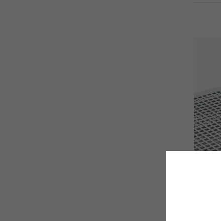
Detail 03
持ち運
トレーは
いている