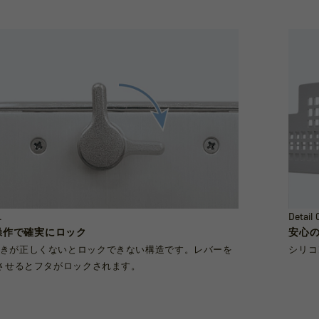
.
Detail 
操作で確実にロック
安心
きが正しくないとロックできない構造です。レバーを
シリコ
転させるとフタがロックされます。