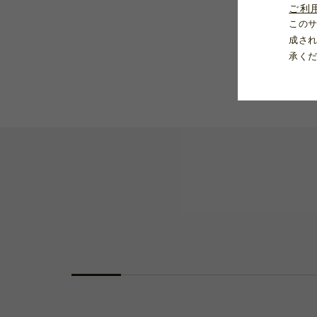
ご利
この
成さ
承く