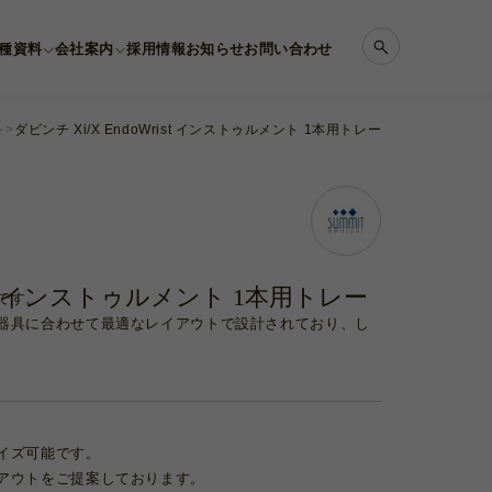
種資料
会社案内
採用情報
お知らせ
お問い合わせ
ト
ダビンチ Xi/X EndoWrist インストゥルメント 1本用トレー
rist インストゥルメント 1本用トレー
です。
器具に合わせて最適なレイアウトで設計されており、し
イズ可能です。
アウトをご提案しております。