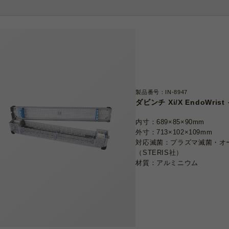
製品番号：IN-8947
ダビンチ Xi/X EndoWr
内寸：689×85×90mm
外寸：713×102×109mm
対応滅菌：プラズマ滅菌・オ
（STERIS社）
材質：アルミニウム