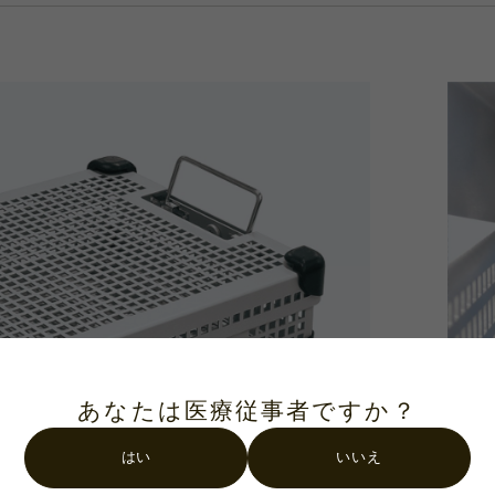
.
Detail 
びに便利なハンドル付
器具を
あなたは医療従事者ですか？
軽量・堅牢なアルミニウム製。格納式のハンドルが付
柔軟性
ので安全に持ち運びできます。
ます。
はい
いいえ