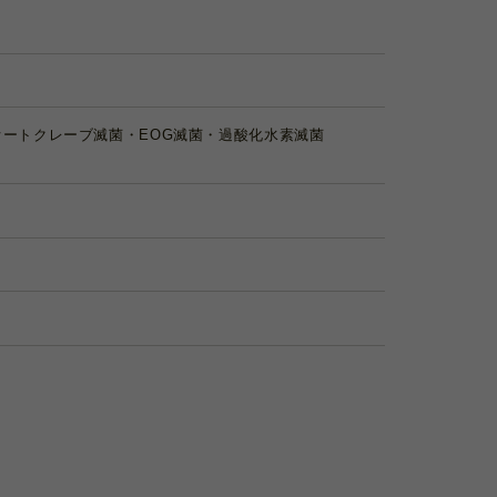
ートクレーブ滅菌・EOG滅菌・過酸化水素滅菌