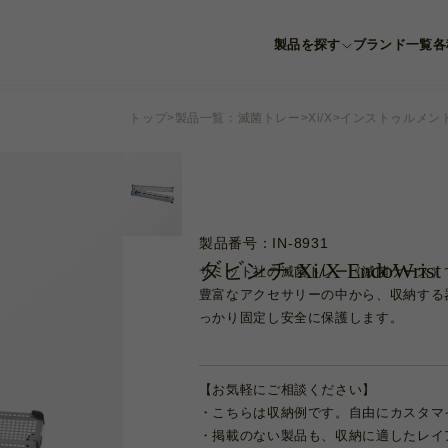
製品を探す
ブランド一覧
各
Product category
眼科
耳鼻科
獣医科
他科
滅菌トレー
トップ
製品一覧：滅菌トレー
Xi/X
インストゥルメン
製品番号：IN-8931
ダビンチ Xi/X EndoW
サミット社の滅菌トレー（滅菌ケース）
豊富なアクセサリーの中から、収納する
っかり固定し安全に保護します。
【お気軽にご相談ください】
・こちらは収納例です。自由にカスタマ
・掲載のない製品も、収納に適したレイ