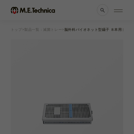
トップ
製品一覧：滅菌トレー
脳外科バイオネット型鑷子 ８本用トレー
製品情報一覧
会社案内
眼科
理念・メッセージ
耳鼻科
会社概要
獣医科
医療機関等との
他科
関係の
透明性に
滅菌トレー
関する指針
よくあるご質問
ブランド一覧
採用情報
各種資料
お知らせ