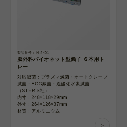
製品番号：IN-5401
脳外科バイオネット型鑷子 ６本用ト
レー
対応滅菌：プラズマ滅菌・オートクレーブ
滅菌・EOG滅菌・過酸化水素滅菌
（STERIS社）
内寸：248×118×29mm
外寸：264×126×37mm
材質：アルミニウム