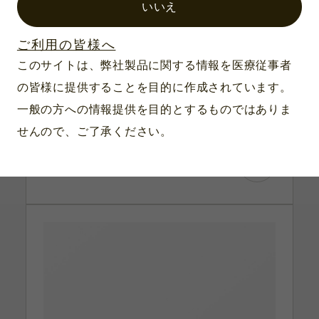
いいえ
ー
対応滅菌：プラズマ滅菌・オートクレーブ
ご利用の皆様へ
滅菌・EOG滅菌・過酸化水素滅菌
このサイトは、弊社製品に関する情報を医療従事者
（STERIS社）
の皆様に提供することを目的に作成されています。
内寸：248×54×29mm
一般の方への情報提供を目的とするものではありま
外寸：264×62×37mm
材質：アルミニウム
せんので、ご了承ください。