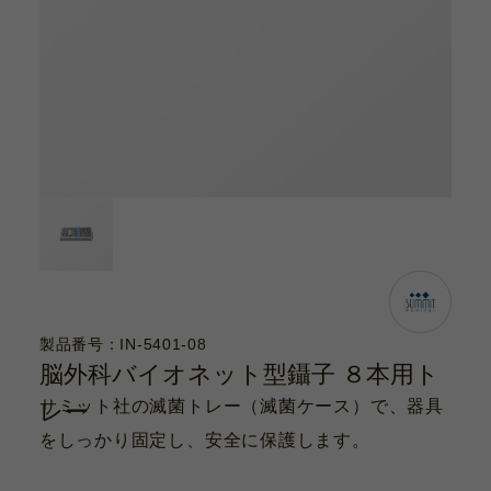
カタログ
お問い合わせ
サポート動画
お問い合わせ
Contact
カタログ
Catalogue
製品番号：IN-5401-08
脳外科バイオネット型鑷子 ８本用ト
サポート動画
サミット社の滅菌トレー（滅菌ケース）で、器具
レー
Support Movie
をしっかり固定し、安全に保護します。