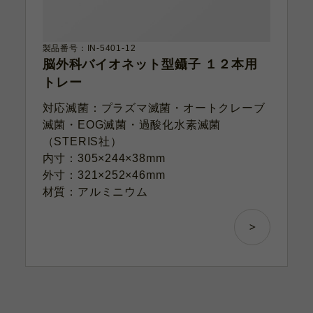
製品番号：IN-5401-12
脳外科バイオネット型鑷子 １２本用
トレー
対応滅菌：プラズマ滅菌・オートクレーブ
滅菌・EOG滅菌・過酸化水素滅菌
（STERIS社）
内寸：305×244×38mm
外寸：321×252×46mm
材質：アルミニウム