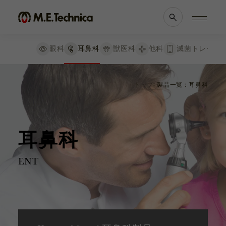
絞り込み
リセット
眼科
耳鼻科
獣医科
他科
滅菌トレー
検査器械
製品情報一覧
会社案内
耳鏡
トップ
製品一覧：耳鼻科
ポケット診断鏡
眼科
理念・メッセージ
耳鼻科
会社概要
ヘッドライトとルーペ
獣医科
医療機関等との
ルーペ＋iビュー
他科
関係の
透明性に
喉頭鏡
滅菌トレー
関する指針
耳鼻科
ブレード
ENT
よくあるご質問
パワーソース
喉頭鏡セット
エグザミネーションライト
ブランド一覧
採用情報
電球
充電池
各種資料
お知らせ