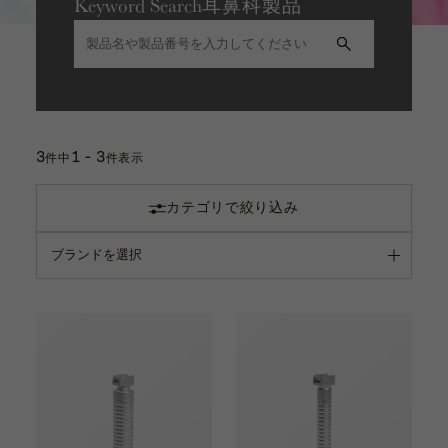
Keyword Search
耳鼻科製品
カタログ
内視鏡用 携帯アダプター
お問い合わせ
サポート動画
自己耳管通気装置
お問い合わせ
3
1 - 3
件中
件表示
Contact
カテゴリで絞り込み
カタログ
Catalogue
サポート動画
Support Movie