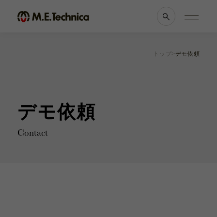
トップ
デモ依頼
製品情報一覧
会社案内
眼科
理念・メッセージ
耳鼻科
会社概要
デモ依頼
獣医科
医療機関等との
他科
関係の
透明性に
滅菌トレー
関する指針
Contact
よくあるご質問
ブランド一覧
採用情報
各種資料
お知らせ