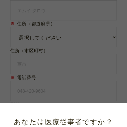
※
住所（都道府県）
住所（市区町村）
※
電話番号
FAX
あなたは医療従事者ですか？