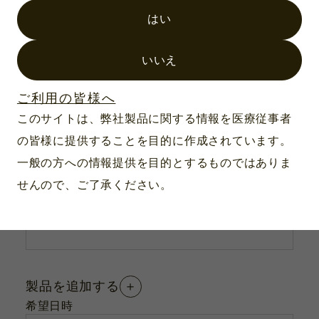
※
メールアドレス
はい
いいえ
デモ依頼内容
ご利用の皆様へ
このサイトは、弊社製品に関する情報を医療従事者
※
施設名
の皆様に提供することを目的に作成されています。
一般の方への情報提供を目的とするものではありま
せんので、ご了承ください。
製品番号または製品名
＋
製品を追加する
希望日時