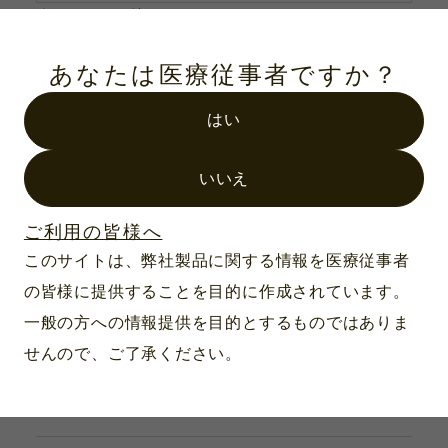
※
メールアドレス
あなたは医療従事者ですか？
はい
ご依頼内容
※
ご希望のカタログ
いいえ
下記よりご希望のカタログの部数を選択してくだ
さい。
ご利用の皆様へ
このサイトは、弊社製品に関する情報を医療従事者
器具：総合カタログ
の皆様に提供することを目的に作成されています。
一般の方への情報提供を目的とするものではありま
器具：単品カタログ
せんので、ご了承ください。
検査器具：HEINE社