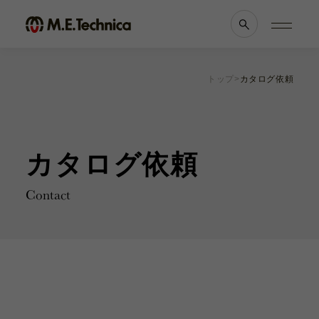
トップ
カタログ依頼
製品情報一覧
会社案内
眼科
理念・メッセージ
耳鼻科
会社概要
カタログ依頼
獣医科
医療機関等との
他科
関係の
透明性に
滅菌トレー
関する指針
Contact
よくあるご質問
ブランド一覧
採用情報
各種資料
お知らせ